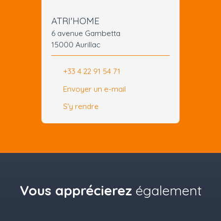
ATRI'HOME
6 avenue Gambetta
15000 Aurillac
+33 4 22 91 54 71
Envoyer un e-mail
S'y rendre
Vous apprécierez
également