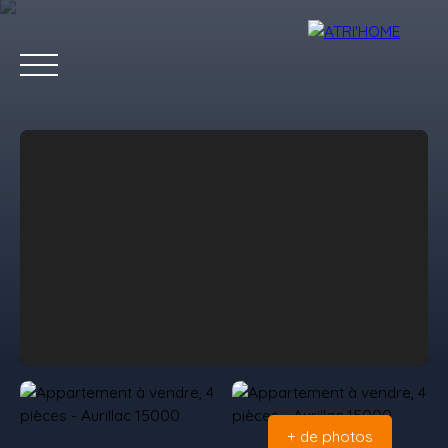
Accueil
Acheter
Louer
Vendre
Estimer
Blog
Conta
Estimation
+ de photos