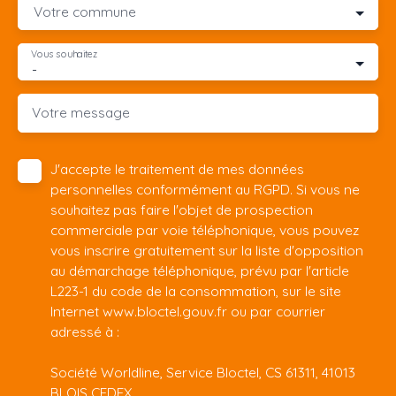
Votre commune
Vous souhaitez
-
Votre message
J'accepte le traitement de mes données
personnelles conformément au RGPD. Si vous ne
souhaitez pas faire l'objet de prospection
commerciale par voie téléphonique, vous pouvez
vous inscrire gratuitement sur la liste d'opposition
au démarchage téléphonique, prévu par l'article
L223-1 du code de la consommation, sur le site
Internet www.bloctel.gouv.fr ou par courrier
adressé à :
Société Worldline, Service Bloctel, CS 61311, 41013
BLOIS CEDEX.