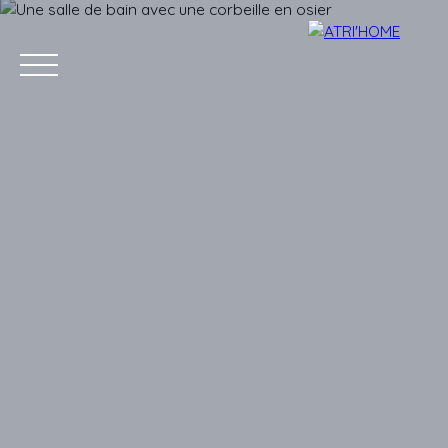
Accueil
Acheter
Louer
Vendre
Estimer
Blog
Conta
Estimation