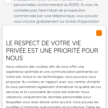
personnelles conformément au RGPD. Si vous ne
souhaitez pas faire l'objet de prospection
commerciale par voie téléphonique, vous pouvez
vous inscrire gratuitement sur la liste d'opposition
au démarchage téléphonique, prévu par l'article
L223-1 du code de la consommation, sur le site
Internet www.bloctel.gouv.fr ou par courrier
LE RESPECT DE VOTRE VIE
adressé à :
PRIVÉE EST UNE PRIORITÉ POUR
Société Worldline, Service Bloctel, CS 61311, 41013
NOUS
BLOIS CEDEX.
Nous utilisons des cookies afin de vous offrir une
Pour en savoir plus sur le traitement de vos
expérience optimale et une communication pertinente sur
données personnelles, veuillez consulter notre
notre site. Grace à ces technologies, nous pouvons vous
proposer du contenu en rapport avec vos centres d'intérêt.
politique de confidentialité
.
Ils nous permettent également d'améliorer la qualité de nos
services et la convivialité de notre site internet. Nous
utiliserons uniquement les données personnelles pour
Recevoir des annonces
lesquelles vous avez donné votre accord. Vous pouvez les
modifier à n'importe quel moment via la rubrique ″Gérer les