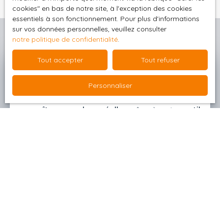
cookies″ en bas de notre site, à l'exception des cookies
essentiels à son fonctionnement. Pour plus d'informations
sur vos données personnelles, veuillez consulter
notre politique de confidentialité
.
Tout accepter
Tout refuser
Estimez votre bien
Personnaliser
Avant de franchir le pas, prenez le temps de
connaître sa valeur réelle
grâce à notre
outil
d'estimation en ligne
. Une évaluation précise vous
permet de positionner votre bien au
juste prix
et
de vendre dans les meilleures conditions.
Obtenez votre estimation en quelques clics et
avancez sereinement dans votre projet
immobilier !