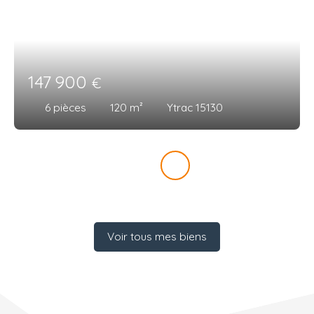
147 900
€
6
pièces
120
m²
Ytrac 15130
Voir tous mes biens