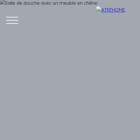
Accueil
Acheter
Louer
Vendre
Estimer
Blog
Conta
Estimation