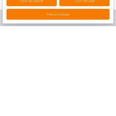
Tout accepter
Tout refuser
Personnaliser
Estimez votre bien
Avant de franchir le pas, prenez le temps de
connaître sa valeur réelle
grâce à notre
outil
d'estimation en ligne
. Une évaluation précise vous
permet de positionner votre bien au
juste prix
et
de vendre dans les meilleures conditions.
Obtenez votre estimation en quelques clics et
avancez sereinement dans votre projet
immobilier !