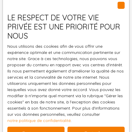
pour un investisseur
personnelles conformément au RGPD. Si vous ne
recherchant un bien à
souhaitez pas faire l'objet de prospection
rentabilité immédiate,
LE RESPECT DE VOTRE VIE
commerciale par voie téléphonique, vous pouvez
avec un beau potentiel
PRIVÉE EST UNE PRIORITÉ POUR
vous inscrire gratuitement sur la liste d'opposition
de valorisation après
au démarchage téléphonique, prévu par l'article
NOUS
travaux"📞 Contactez-
L223-1 du code de la consommation, sur le site
nous Pour toute
Internet www.bloctel.gouv.fr ou par courrier
Nous utilisons des cookies afin de vous offrir une
question ou une visite,
expérience optimale et une communication pertinente sur
adressé à :
contactez votre
notre site. Grace à ces technologies, nous pouvons vous
agence Atri'Home
proposer du contenu en rapport avec vos centres d'intérêt.
Société Worldline, Service Bloctel, CS 61311, 41013
Immobilier – 6 avenue
Ils nous permettent également d'améliorer la qualité de nos
BLOIS CEDEX.
Gambetta, Aurillac. À
services et la convivialité de notre site internet. Nous
très vite !
utiliserons uniquement les données personnelles pour
Pour en savoir plus sur le traitement de vos
lesquelles vous avez donné votre accord. Vous pouvez les
données personnelles, veuillez consulter notre
modifier à n'importe quel moment via la rubrique ″Gérer les
politique de confidentialité
.
cookies″ en bas de notre site, à l'exception des cookies
essentiels à son fonctionnement. Pour plus d'informations
sur vos données personnelles, veuillez consulter
Recevoir des annonces
notre politique de confidentialité
.