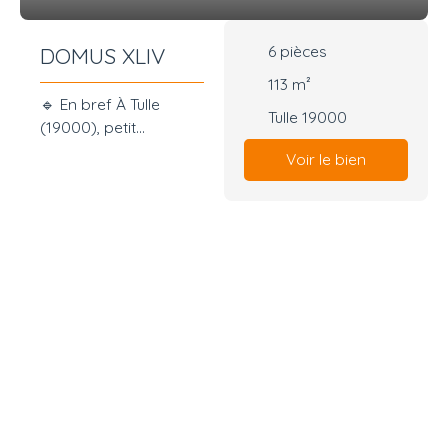
6
pièces
DOMUS XLIV
113
m²
🔹 En bref À Tulle
Tulle 19000
(19000), petit
immeuble (maison) de
Voir le bien
113 m² habitables,
comprenant deux
logements : l’un
actuellement
loué,l’autre à rénover.
🏠 Intérieur
Appartement loué : 2
chambresSalon-
séjourCuisine
séparéeSalle de
bainWC
indépendantTerrasseA