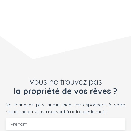
ppartement à rénover
: 2 chambresSéjour
avec accès au
balconCuisine
séparéeSalle de
bainWC
indépendantLes plus :
Grand garageGrande
cave🏞️ Extérieur
Terrain de 870 m²,
entièrement clôturé et
arboréSecteur
Vous ne trouvez pas
résidentiel calme et
agréable🛠️ Points
la propriété de vos rêves ?
techniques Chauffage
gaz individuel pour
Ne manquez plus aucun bien correspondant à votre
chaque
recherche en vous inscrivant à notre alerte mail !
appartementMenuiseri
es mixtes : double
Prénom
vitrage PVC et simple