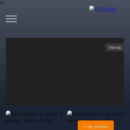
Vendu
Accueil
Acheter
Louer
Vendre
Estimer
Blog
Conta
Estimation
+ de photos