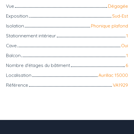
Vue
Dégagée
Exposition
Sud-Est
Isolation
Phonique plafond
Stationnement intérieur
1
Cave
Oui
Balcon
1
Nombre d'étages du bâtiment
6
Localisation
Aurillac 15000
Référence
VA1929