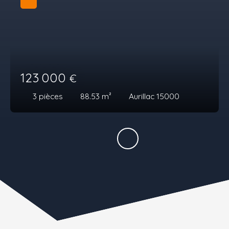
123 000
€
3
pièces
88.53
m²
Aurillac 15000