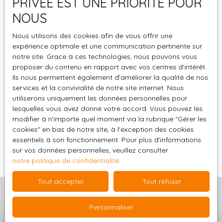
PRIVÉE EST UNE PRIORITÉ POUR
assainissement
L223-1 du code de la consommation, sur le site
individuel à prévoir🏞️
Internet www.bloctel.gouv.fr ou par courrier
NOUS
Environnement
adressé à :
Nous utilisons des cookies afin de vous offrir une
L'emplacement
expérience optimale et une communication pertinente sur
permet de profiter du
Société Worldline, Service Bloctel, CS 61311, 41013
notre site. Grace à ces technologies, nous pouvons vous
calme de la campagne
BLOIS CEDEX.
proposer du contenu en rapport avec vos centres d'intérêt.
tout en restant
Ils nous permettent également d'améliorer la qualité de nos
connecté aux services
Pour en savoir plus sur le traitement de vos
services et la convivialité de notre site internet. Nous
du quotidien. 📍 À
données personnelles, veuillez consulter notre
utiliserons uniquement les données personnelles pour
seulement : 8 minutes
politique de confidentialité
.
lesquelles vous avez donné votre accord. Vous pouvez les
de Naucelles, avec ses
modifier à n'importe quel moment via la rubrique ″Gérer les
commerces et
cookies″ en bas de notre site, à l'exception des cookies
Recevoir des annonces
services : Carrefour
essentiels à son fonctionnement. Pour plus d'informations
sur vos données personnelles, veuillez consulter
Express, boulangerie,
notre politique de confidentialité
.
boucherie, pharmacie,
bar-tabac, restaurants
Tout accepter
Tout refuser
et services de
proximité. 15 minutes
Personnaliser
d'Aurillac, principal
bassin d'emploi et de