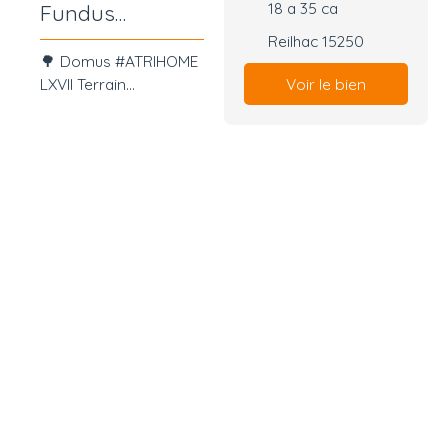
18 a 35 ca
Fundus
Aedificabilis
Reilhac 15250
🌳 Domus #ATRIHOME
LXIX
Voir le bien
LXVII Terrain
constructible de 1 835
m² – Vue dégagée sur
la campagne – Reilhac
🔹 En bref À la
recherche d'un terrain
pour construire la
maison qui vous
ressemble ? Situé sur
la commune de
Reilhac, dans un
environnement calme
et verdoyant, ce
terrain constructible
de 1 835 m² offre un
cadre privilégié pour