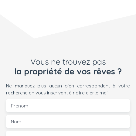
concrétiser votre
projet de vie. Son
principal atout ? Une
magnifique vue
dégagée sur la
campagne
environnante, sans
nuisance, permettant
de profiter pleinement
Vous ne trouvez pas
du charme et de la
la propriété de vos rêves ?
sérénité du secteur. 🌿
Le terrain Surface
totale : 1 835 m²Terrain
Ne manquez plus aucun bien correspondant à votre
constructibleBelle
recherche en vous inscrivant à notre alerte mail !
expositionVue
Prénom
dégagée sur les
espaces naturels
environnantsEnvironn
Nom
ement résidentiel peu
denseCadre idéal pour