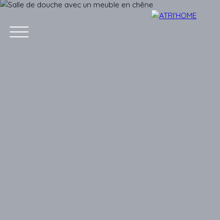
Accueil
Acheter
Louer
Vendre
Estimer
Blog
Conta
Estimation