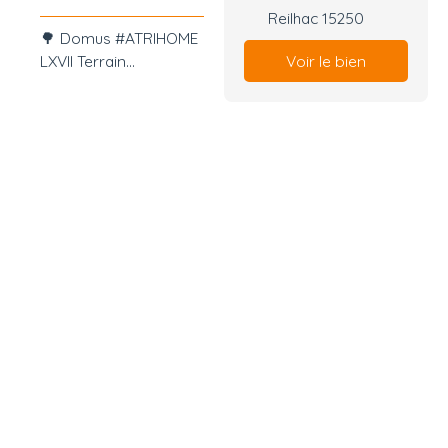
Aedificabilis
Reilhac 15250
🌳 Domus #ATRIHOME
LXIX
Voir le bien
LXVII Terrain
constructible de 1 835
m² – Vue dégagée sur
la campagne – Reilhac
🔹 En bref À la
recherche d'un terrain
pour construire la
maison qui vous
ressemble ? Situé sur
la commune de
Reilhac, dans un
environnement calme
et verdoyant, ce
terrain constructible
de 1 835 m² offre un
cadre privilégié pour
concrétiser votre