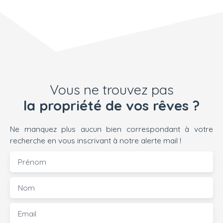
projet de vie. Son
principal atout ? Une
magnifique vue
dégagée sur la
campagne
environnante, sans
nuisance, permettant
de profiter pleinement
Vous ne trouvez pas
du charme et de la
la propriété de vos rêves ?
sérénité du secteur. 🌿
Le terrain Surface
totale : 1 835 m²Terrain
Ne manquez plus aucun bien correspondant à votre
constructibleBelle
recherche en vous inscrivant à notre alerte mail !
expositionVue
Prénom
dégagée sur les
espaces naturels
environnantsEnvironn
Nom
ement résidentiel peu
denseCadre idéal pour
Email
une construction