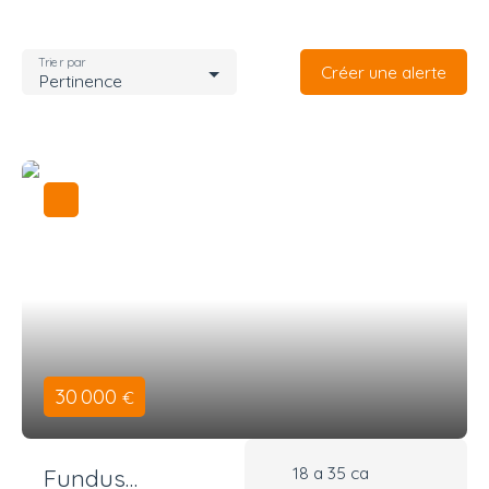
Trier par
Créer une alerte
Pertinence
30 000
€
18 a 35 ca
Fundus