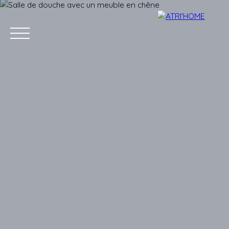
Accueil
Acheter
Louer
Vendre
Estimer
Blog
Conta
Estimation