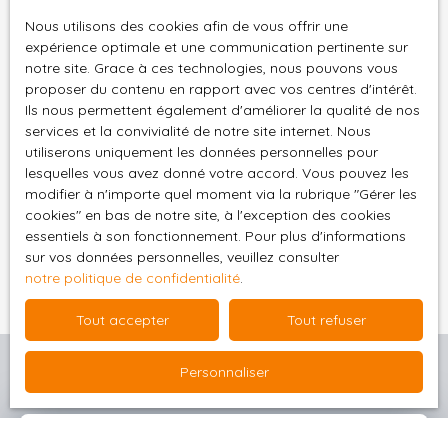
individuel à prévoir🏞️
Internet www.bloctel.gouv.fr ou par courrier
Nous utilisons des cookies afin de vous offrir une
Environnement
adressé à :
expérience optimale et une communication pertinente sur
L'emplacement
notre site. Grace à ces technologies, nous pouvons vous
permet de profiter du
Société Worldline, Service Bloctel, CS 61311, 41013
proposer du contenu en rapport avec vos centres d'intérêt.
calme de la campagne
BLOIS CEDEX.
Ils nous permettent également d'améliorer la qualité de nos
tout en restant
services et la convivialité de notre site internet. Nous
connecté aux services
Pour en savoir plus sur le traitement de vos
utiliserons uniquement les données personnelles pour
du quotidien. 📍 À
données personnelles, veuillez consulter notre
lesquelles vous avez donné votre accord. Vous pouvez les
seulement : 8 minutes
politique de confidentialité
.
modifier à n'importe quel moment via la rubrique ″Gérer les
de Naucelles, avec ses
cookies″ en bas de notre site, à l'exception des cookies
commerces et
essentiels à son fonctionnement. Pour plus d'informations
Recevoir des annonces
sur vos données personnelles, veuillez consulter
services : Carrefour
notre politique de confidentialité
.
Express, boulangerie,
boucherie, pharmacie,
Tout accepter
Tout refuser
bar-tabac, restaurants
et services de
Personnaliser
proximité. 15 minutes
d'Aurillac, principal
bassin d'emploi et de
services du secteur.