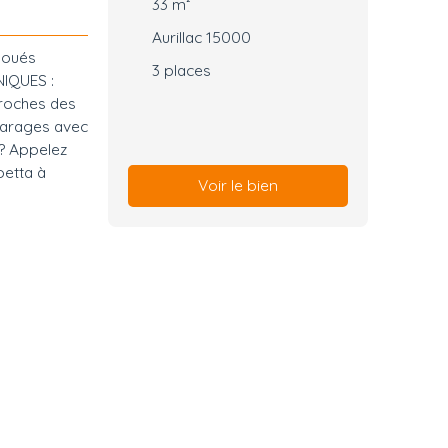
33
m²
Aurillac 15000
loués
3
places
NIQUES :
Proches des
 garages avec
 ? Appelez
betta à
Voir le bien