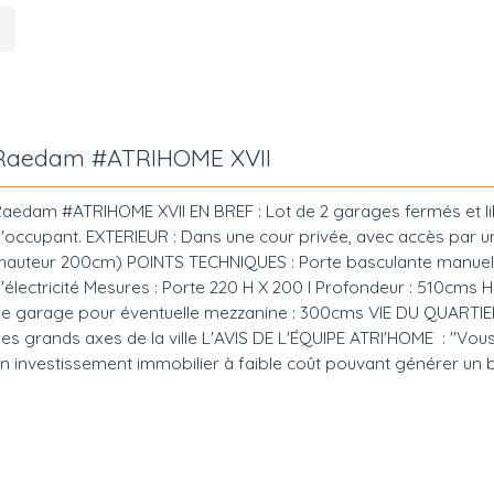
Raedam #ATRIHOME XVII
aedam #ATRIHOME XVII EN BREF : Lot de 2 garages fermés et l
'occupant. EXTERIEUR : Dans une cour privée, avec accès par 
hauteur 200cm) POINTS TECHNIQUES : Porte basculante manuel
'électricité Mesures : Porte 220 H X 200 l Profondeur : 510cms 
e garage pour éventuelle mezzanine : 300cms VIE DU QUARTIE
es grands axes de la ville L'AVIS DE L'ÉQUIPE ATRI'HOME : "Vou
n investissement immobilier à faible coût pouvant générer un 
endement locatif, ce lot de 2 garages est l'opportunité à saisir !
uestions ou une envie de visite ? Appelez vite votre agence At
mmobilier située au 6 avenue Gambetta à AURILLAC.