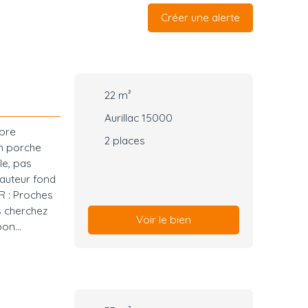
Créer une alerte
22
m²
Aurillac 15000
ibre
2
places
un porche
le, pas
Hauteur fond
R : Proches
s cherchez
Voir le bien
bon
 " Des
ri'Home