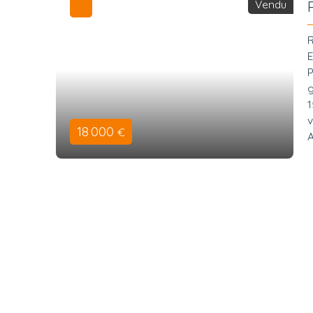
Vendu
R
E
P
g
1
v
18 000
€
A