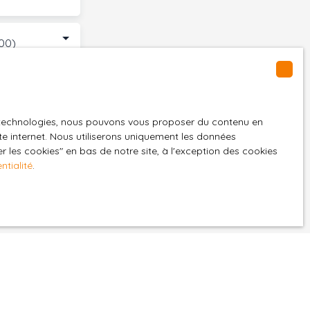
000)
GPD. Si vous ne
es technologies, nous pouvons vous proposer du contenu en
ique, vous
ite internet. Nous utiliserons uniquement les données
 téléphonique,
 les cookies″ en bas de notre site, à l'exception des cookies
ntialité
.
z consulter notre