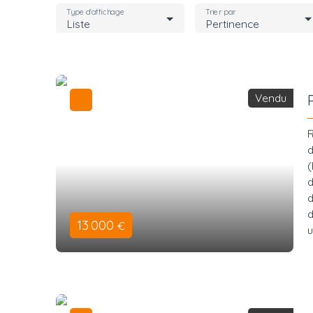
Type d'affichage
Trier par
Liste
Pertinence
Vendu
R
d
(
d
d
d
13 000
€
u
r
q
I