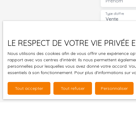
Prénom
Type d'offre
Vente
Budget max (
LE RESPECT DE VOTRE VIE PRIVÉE
J'accepte 
Nous utilisons des cookies afin de vous offrir une expérience 
souhaitez 
rapport avec vos centres d'intérêt. Ils nous permettent également
pouvez vou
personnelles pour lesquelles vous avez donné votre accord. Vous
prévu par l
essentiels à son fonctionnement. Pour plus d'informations sur v
www.bloctel
Tout accepter
Tout refuser
Personnaliser
Société Wor
Pour en sav
politique d