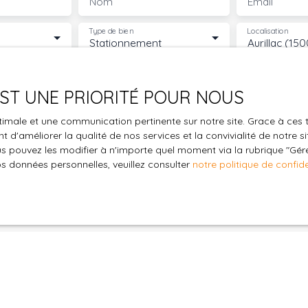
Nom
Email
Type de bien
Localisation
Stationnement
Aurillac (15
€)
Surface min (m²)
 EST UNE PRIORITÉ POUR NOUS
le traitement de mes données personnelles conformément au R
optimale et une communication pertinente sur notre site. Grace à c
pas faire l'objet de prospection commerciale par voie téléphon
 d'améliorer la qualité de nos services et la convivialité de notre s
s inscrire gratuitement sur la liste d'opposition au démarchage
 pouvez les modifier à n'importe quel moment via la rubrique ″Gérer
'article L223-1 du code de la consommation, sur le site Internet
os données personnelles, veuillez consulter
notre politique de confide
.gouv.fr ou par courrier adressé à :
ldline, Service Bloctel, CS 61311, 41013 BLOIS CEDEX.
oir plus sur le traitement de vos données personnelles, veuille
e confidentialité
.
Recevoir des annonces