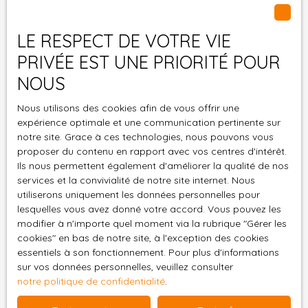
personnelles conformément au RGPD. Si vous ne
souhaitez pas faire l'objet de prospection
LE RESPECT DE VOTRE VIE
commerciale par voie téléphonique, vous pouvez
PRIVÉE EST UNE PRIORITÉ POUR
vous inscrire gratuitement sur la liste d'opposition
au démarchage téléphonique, prévu par l'article
NOUS
L223-1 du code de la consommation, sur le site
Internet www.bloctel.gouv.fr ou par courrier
Nous utilisons des cookies afin de vous offrir une
expérience optimale et une communication pertinente sur
adressé à :
notre site. Grace à ces technologies, nous pouvons vous
proposer du contenu en rapport avec vos centres d'intérêt.
Société Worldline, Service Bloctel, CS 61311, 41013
Ils nous permettent également d'améliorer la qualité de nos
BLOIS CEDEX.
services et la convivialité de notre site internet. Nous
utiliserons uniquement les données personnelles pour
Pour en savoir plus sur le traitement de vos
lesquelles vous avez donné votre accord. Vous pouvez les
données personnelles, veuillez consulter notre
modifier à n'importe quel moment via la rubrique ″Gérer les
politique de confidentialité
.
cookies″ en bas de notre site, à l'exception des cookies
essentiels à son fonctionnement. Pour plus d'informations
sur vos données personnelles, veuillez consulter
Recevoir des annonces
notre politique de confidentialité
.