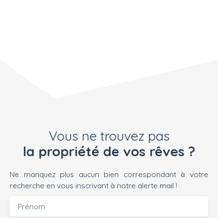
jardin arboré. POINTS
TECHNIQUES : Tout à
l'égout, charpente
traitée, chauffage
fioul, fenêtres PVC
double vitrage et
volets roulants
solaires. VIE DU
VILLAGE : Commune
de 230 habitants,
école à proximité et
nombreux services
Vous ne trouvez pas
(épicerie, un point
Poste, auberge,
la propriété de vos rêves ?
ferronnier, nourrice
agréée). L'AVIS DE
Ne manquez plus aucun bien correspondant à votre
L'EQUIPE ATRI'HOME :
recherche en vous inscrivant à notre alerte mail !
"Vous aurez juste à
poser vos meubles et
Prénom
vos valises dans