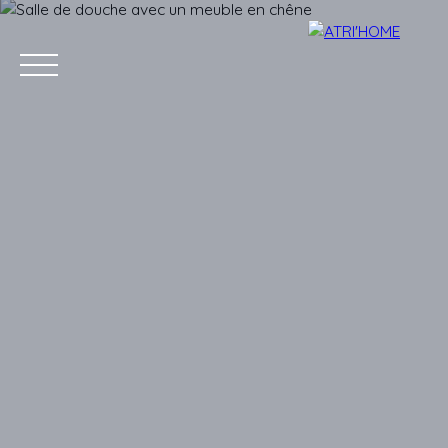
Accueil
Acheter
Louer
Vendre
Estimer
Blog
Conta
Estimation