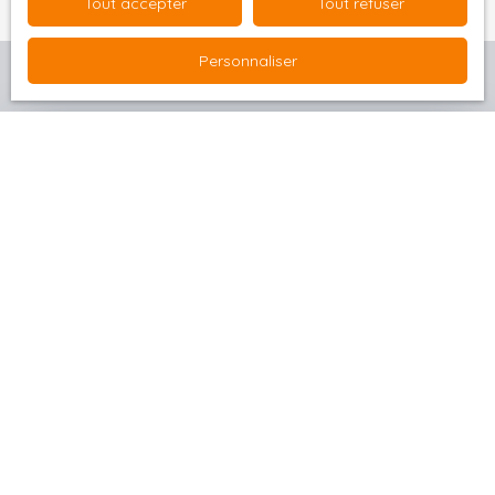
Tout accepter
Tout refuser
Personnaliser
Estimez votre bien
Avant de franchir le pas, prenez le temps de
connaître sa valeur réelle
grâce à notre
outil
d'estimation en ligne
. Une évaluation précise vous
permet de positionner votre bien au
juste prix
et
de vendre dans les meilleures conditions.
Obtenez votre estimation en quelques clics et
avancez sereinement dans votre projet
immobilier !