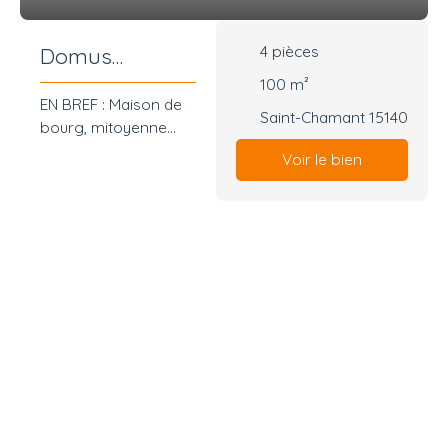
4
pièces
Domus
#ATRI'HOME V
100
m²
EN BREF : Maison de
Saint-Chamant 15140
bourg, mitoyenne
d'un côté, de type
Voir le bien
foyer Cantalien
INTERIEUR : 100m2
habitable, 260m2 de
surface utile, 4 pièces
(Séjour avec cuisine
ouverte, 3 chambres,
1 salle d'eau, 2 grands
garages et grenier
aménageable)
EXTERIEUR : Parcelle
de 247m2, terrain
entièrement clôturé,