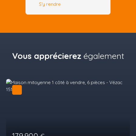
S'y rendre
Vous apprécierez
également
179 900
€