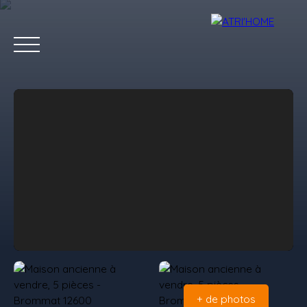
Accueil
Acheter
Louer
Vendre
Estimer
Blog
Conta
Estimation
+ de photos