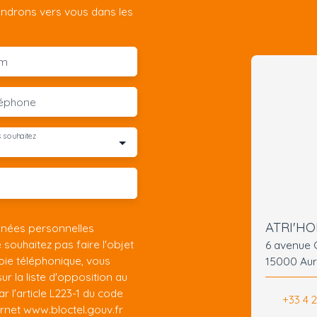
iendrons vers vous dans les
m
léphone
 souhaitez
ATRI'H
nnées personnelles
ouhaitez pas faire l'objet
6 avenue
ie téléphonique, vous
15000 Auri
r la liste d'opposition au
 l'article L223-1 du code
+33 4 2
ernet www.bloctel.gouv.fr