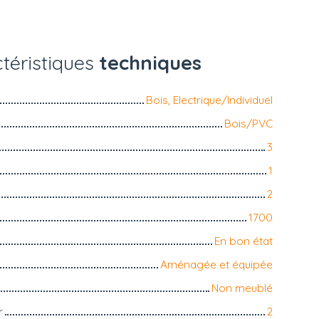
téristiques
techniques
Bois, Electrique/Individuel
Bois/PVC
3
1
2
1700
En bon état
Aménagée et équipée
Non meublé
r
2