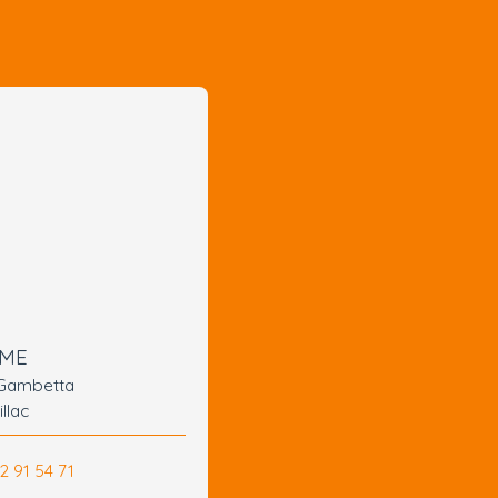
OME
 Gambetta
llac
2 91 54 71