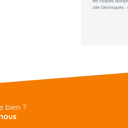
les risques auxqu
site Géorisques :
e bien ?
nous