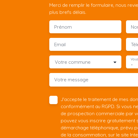
Merci de remplir le formulaire, nous rev
plus brefs délais.
Prénom
No
Email
Té
Vous
Votre commune
-
Votre message
J'accepte le traitement de mes do
conformément au RGPD. Si vous ne s
de prospection commerciale par vo
pouvez vous inscrire gratuitement su
démarchage téléphonique, prévu par
de la consommation, sur le site Int