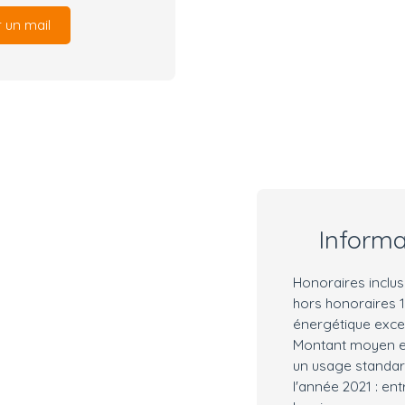
 un mail
Inform
Honoraires inclus
hors honoraires
énergétique exces
Montant moyen e
un usage standard,
l'année 2021 : en