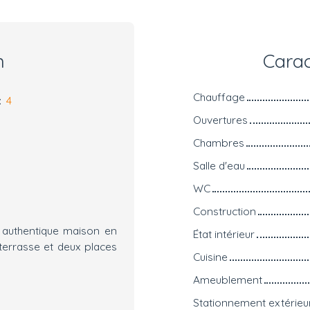
n
Carac
Chauffage
:
4
Ouvertures
Chambres
Salle d'eau
WC
Construction
, authentique maison en
État intérieur
terrasse et deux places
Cuisine
Ameublement
Stationnement extérieu