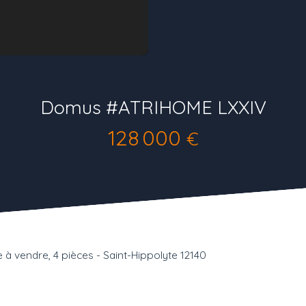
Domus #ATRIHOME LXXIV
128 000
€
à vendre, 4 pièces - Saint-Hippolyte 12140