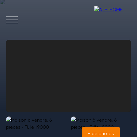
Accueil
Acheter
Louer
Vendre
Estimer
Blog
Conta
Estimation
+ de photos