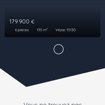
179 900
€
6
pièces
135
m²
Vézac 15130
Vous ne trouvez pas