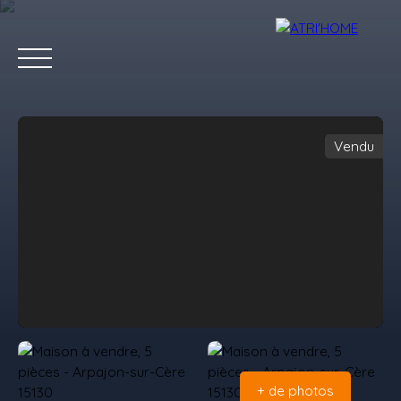
Vendu
Accueil
Acheter
Louer
Vendre
Estimer
Blog
Conta
Estimation
+ de photos