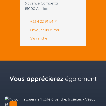
6 avenue Gambetta
15000 Aurillac
+33 4 22 91 54 71
Envoyer un e-mail
S'y rendre
Vous apprécierez
également