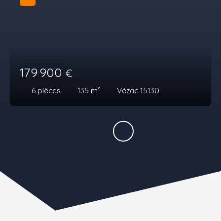
179 900
€
6
pièces
135
m²
Vézac 15130