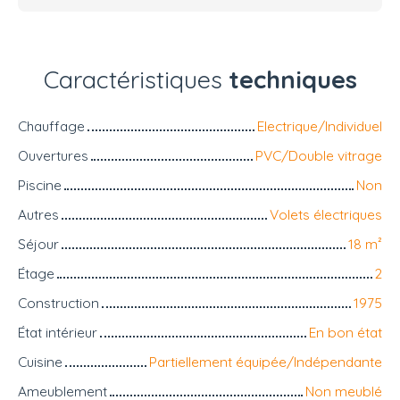
Caractéristiques
techniques
Chauffage
Electrique/Individuel
Ouvertures
PVC/Double vitrage
Piscine
Non
Autres
Volets électriques
Séjour
18
m²
Étage
2
Construction
1975
État intérieur
En bon état
Cuisine
Partiellement équipée/Indépendante
Ameublement
Non meublé