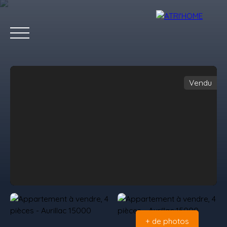
Vendu
Accueil
Acheter
Louer
Vendre
Estimer
Blog
Conta
Estimation
+ de photos