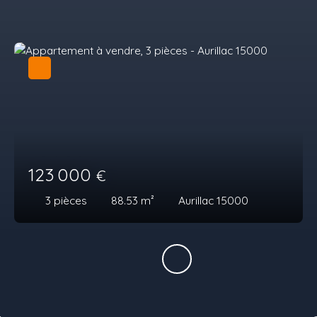
123 000
€
3
pièces
88.53
m²
Aurillac 15000